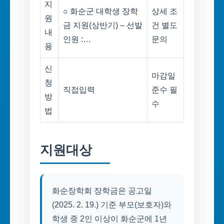
지
○ 화순군 대학생 장학
상세 조
원
금 지원(상반기) – 선발
건 별도
내
인원 :…
문의
용
신
마감일
청
직접입력
준수 필
방
수
법
지원대상
화순장학회 장학금은 공고일
(2025. 2. 19.) 기준 부모(보호자)와
학생 중 2인 이상이 화순군에 1년