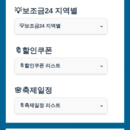
💡보조금24 지역별
💡보조금24 지역별
서울특별시
🔖할인쿠폰
부산광역시
🔖할인쿠폰 리스트
대구광역시
알리익스프레스
🌸축제일정
인천광역시
쿠팡
광주광역시
🔖축제일정 리스트
클룩
서울축제 일정
대전광역시