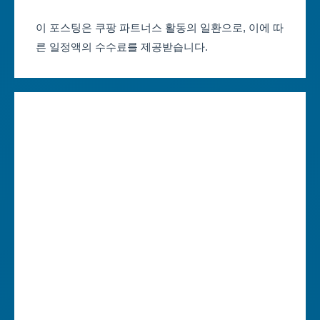
부산축제 일정
울산광역시
이 포스팅은 쿠팡 파트너스 활동의 일환으로, 이에 따
른 일정액의 수수료를 제공받습니다.
대구축제 일정
세종특별자치시
인천축제 일정
경기도
광주축제 일정
강원도
대전축제 일정
충청북도
울산축제 일정
충청남도
세종축제 일정
전라북도
경기축제 일정
전라남도