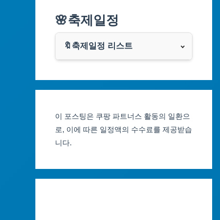
알리익스프레스
🌸축제일정
인천광역시
쿠팡
광주광역시
🔖축제일정 리스트
클룩
서울축제 일정
대전광역시
부산축제 일정
울산광역시
이 포스팅은 쿠팡 파트너스 활동의 일환으
대구축제 일정
세종특별자치시
로, 이에 따른 일정액의 수수료를 제공받습
니다.
인천축제 일정
경기도
광주축제 일정
강원도
대전축제 일정
충청북도