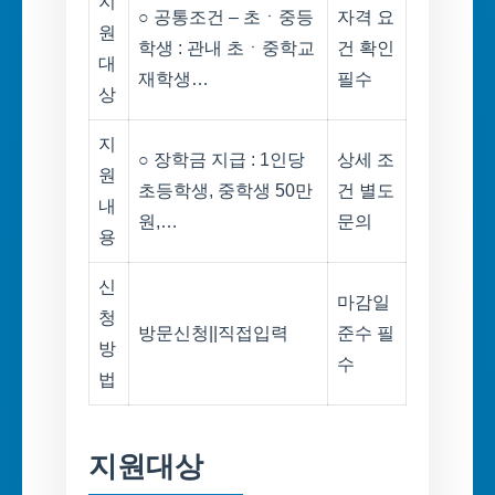
지
○ 공통조건 – 초ㆍ중등
자격 요
원
학생 : 관내 초ㆍ중학교
건 확인
대
재학생…
필수
상
지
○ 장학금 지급 : 1인당
상세 조
원
초등학생, 중학생 50만
건 별도
내
원,…
문의
용
신
마감일
청
방문신청||직접입력
준수 필
방
수
법
지원대상