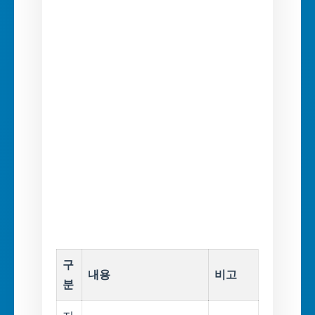
구
내용
비고
분