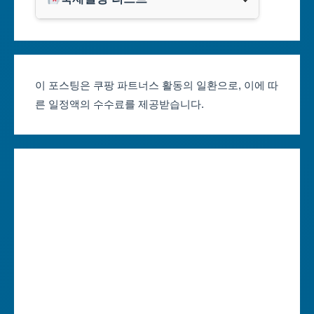
클룩
서울축제 일정
대전광역시
부산축제 일정
울산광역시
이 포스팅은 쿠팡 파트너스 활동의 일환으로, 이에 따
른 일정액의 수수료를 제공받습니다.
대구축제 일정
세종특별자치시
인천축제 일정
경기도
광주축제 일정
강원도
대전축제 일정
충청북도
울산축제 일정
충청남도
세종축제 일정
전라북도