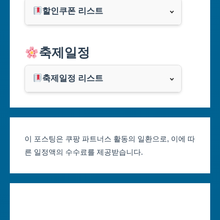
할인쿠폰 리스트
대구광역시
알리익스프레스
축제일정
인천광역시
쿠팡
광주광역시
축제일정 리스트
클룩
서울축제 일정
대전광역시
부산축제 일정
울산광역시
이 포스팅은 쿠팡 파트너스 활동의 일환으로, 이에 따
른 일정액의 수수료를 제공받습니다.
대구축제 일정
세종특별자치시
인천축제 일정
경기도
광주축제 일정
강원도