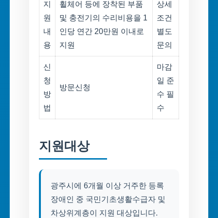
지
휠체어 등에 장착된 부품
상세
원
및 충전기의 수리비용을 1
조건
내
인당 연간 20만원 이내로
별도
용
지원
문의
신
마감
청
일 준
방문신청
방
수 필
법
수
지원대상
광주시에 6개월 이상 거주한 등록
장애인 중 국민기초생활수급자 및
차상위계층이 지원 대상입니다.