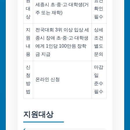
원
요건
세종시 초·중·고·대학생(거
대
확인
주 또는 재학)
상
필수
지
전국대회 3위 이상 입상 세
상세
원
종시 장애 초·중·고·대학생
조건
내
에게 1인당 100만원 장학
별도
용
금 지급
문의
신
마감
청
일
온라인 신청
방
준수
법
필수
지원대상