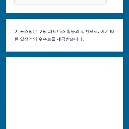
클룩
서울축제 일정
대전광역시
부산축제 일정
울산광역시
이 포스팅은 쿠팡 파트너스 활동의 일환으로, 이에 따
른 일정액의 수수료를 제공받습니다.
대구축제 일정
세종특별자치시
인천축제 일정
경기도
광주축제 일정
강원도
대전축제 일정
충청북도
울산축제 일정
충청남도
세종축제 일정
전라북도