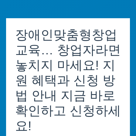
Skip
to
장애인맞춤형창업
content
교육… 창업자라면
놓치지 마세요! 지
원 혜택과 신청 방
법 안내 지금 바로
확인하고 신청하세
요!