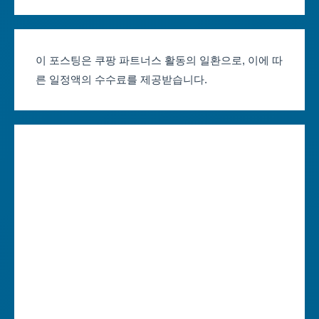
서울축제 일정
대전광역시
부산축제 일정
울산광역시
이 포스팅은 쿠팡 파트너스 활동의 일환으로, 이에 따
른 일정액의 수수료를 제공받습니다.
대구축제 일정
세종특별자치시
인천축제 일정
경기도
광주축제 일정
강원도
대전축제 일정
충청북도
울산축제 일정
충청남도
세종축제 일정
전라북도