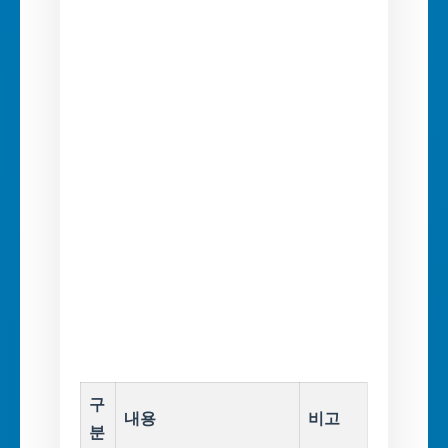
구
내용
비고
분