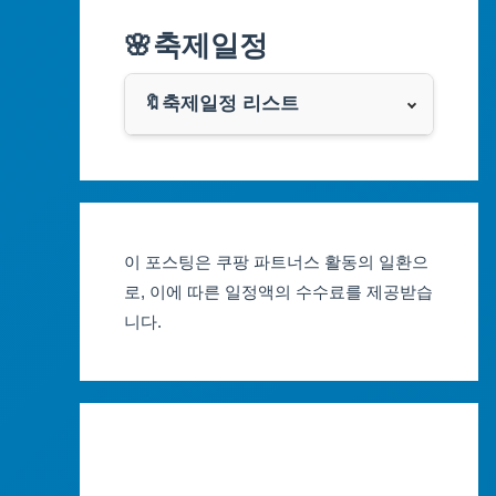
알리익스프레스
🌸축제일정
인천광역시
쿠팡
광주광역시
🔖축제일정 리스트
클룩
서울축제 일정
대전광역시
부산축제 일정
울산광역시
이 포스팅은 쿠팡 파트너스 활동의 일환으
대구축제 일정
세종특별자치시
로, 이에 따른 일정액의 수수료를 제공받습
니다.
인천축제 일정
경기도
광주축제 일정
강원도
대전축제 일정
충청북도