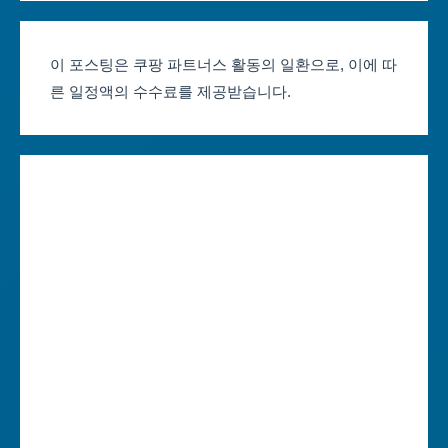
부산축제 일정
울산광역시
이 포스팅은 쿠팡 파트너스 활동의 일환으로, 이에 따
른 일정액의 수수료를 제공받습니다.
대구축제 일정
세종특별자치시
인천축제 일정
경기도
광주축제 일정
강원도
대전축제 일정
충청북도
울산축제 일정
충청남도
세종축제 일정
전라북도
경기축제 일정
전라남도