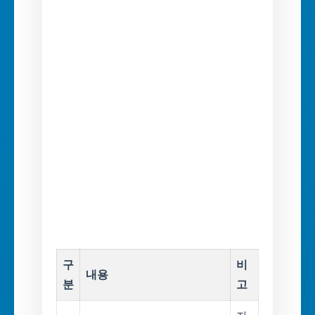
구
비
내용
분
고