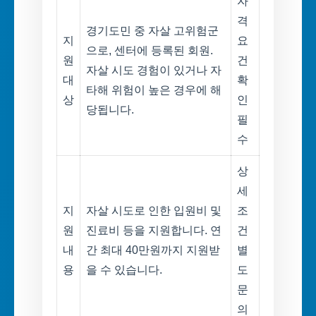
자
격
경기도민 중 자살 고위험군
지
요
으로, 센터에 등록된 회원.
원
건
자살 시도 경험이 있거나 자
대
확
타해 위험이 높은 경우에 해
상
인
당됩니다.
필
수
상
세
지
자살 시도로 인한 입원비 및
조
원
진료비 등을 지원합니다. 연
건
내
간 최대 40만원까지 지원받
별
용
을 수 있습니다.
도
문
의