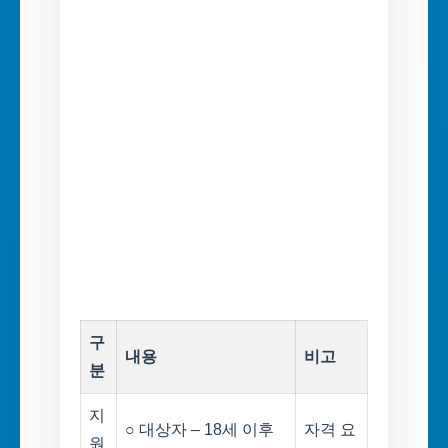
구
내용
비고
분
지
○ 대상자 – 18세 이후
자격 요
원