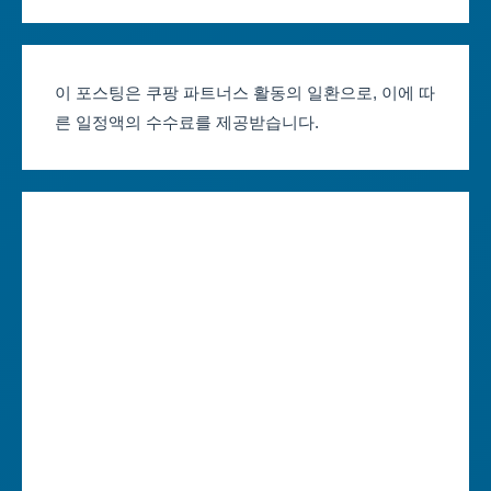
서울축제 일정
대전광역시
부산축제 일정
울산광역시
이 포스팅은 쿠팡 파트너스 활동의 일환으로, 이에 따
른 일정액의 수수료를 제공받습니다.
대구축제 일정
세종특별자치시
인천축제 일정
경기도
광주축제 일정
강원도
대전축제 일정
충청북도
울산축제 일정
충청남도
세종축제 일정
전라북도