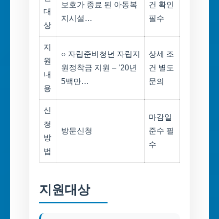
보호가 종료 된 아동복
건 확인
대
지시설…
필수
상
지
○ 자립준비청년 자립지
상세 조
원
원정착금 지원 – ’20년
건 별도
내
5백만…
문의
용
신
마감일
청
방문신청
준수 필
방
수
법
지원대상