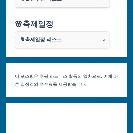
대구광역시
알리익스프레스
🌸축제일정
인천광역시
쿠팡
광주광역시
🔖축제일정 리스트
클룩
서울축제 일정
대전광역시
부산축제 일정
울산광역시
이 포스팅은 쿠팡 파트너스 활동의 일환으로, 이에 따
른 일정액의 수수료를 제공받습니다.
대구축제 일정
세종특별자치시
인천축제 일정
경기도
광주축제 일정
강원도