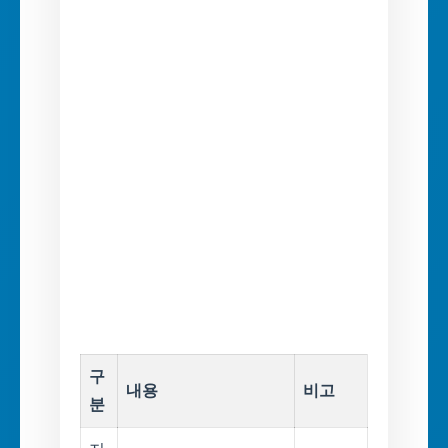
구
내용
비고
분