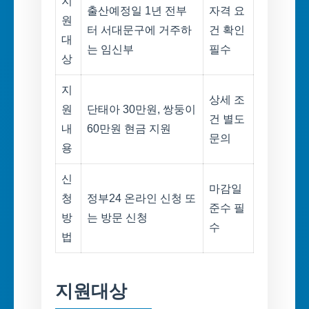
지
출산예정일 1년 전부
자격 요
원
터 서대문구에 거주하
건 확인
대
는 임신부
필수
상
지
상세 조
원
단태아 30만원, 쌍둥이
건 별도
내
60만원 현금 지원
문의
용
신
마감일
청
정부24 온라인 신청 또
준수 필
방
는 방문 신청
수
법
지원대상