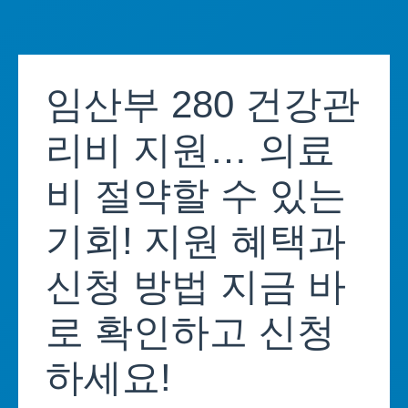
Skip
to
임산부 280 건강관
content
리비 지원… 의료
비 절약할 수 있는
기회! 지원 혜택과
신청 방법 지금 바
로 확인하고 신청
하세요!