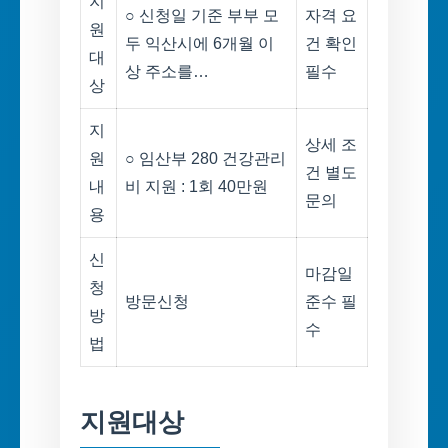
지
○ 신청일 기준 부부 모
자격 요
원
두 익산시에 6개월 이
건 확인
대
상 주소를…
필수
상
지
상세 조
원
○ 임산부 280 건강관리
건 별도
내
비 지원 : 1회 40만원
문의
용
신
마감일
청
방문신청
준수 필
방
수
법
지원대상