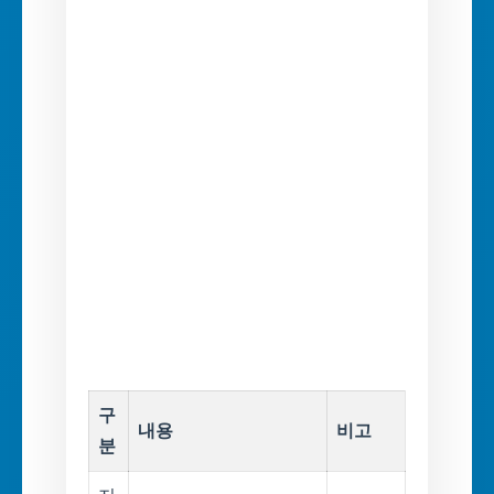
구
내용
비고
분