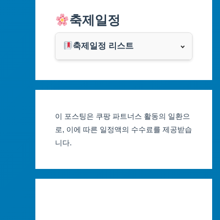
알리익스프레스
축제일정
인천광역시
쿠팡
광주광역시
축제일정 리스트
클룩
서울축제 일정
대전광역시
부산축제 일정
울산광역시
이 포스팅은 쿠팡 파트너스 활동의 일환으
대구축제 일정
세종특별자치시
로, 이에 따른 일정액의 수수료를 제공받습
니다.
인천축제 일정
경기도
광주축제 일정
강원도
대전축제 일정
충청북도