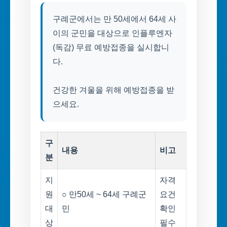
구례군에서는 만 50세에서 64세 사
이의 군민을 대상으로 인플루엔자
(독감) 무료 예방접종을 실시합니
다.
건강한 겨울을 위해 예방접종을 받
으세요.
구
내용
비고
분
지
자격
원
○ 만50세 ~ 64세 구례군
요건
대
민
확인
상
필수