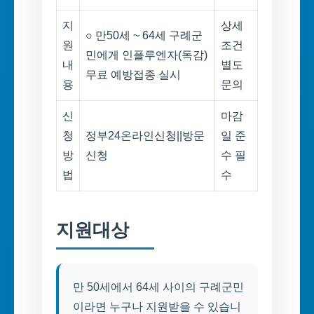
지
상세
○ 만50세 ~ 64세 구례군
원
조건
민에게 인플루엔자(독감)
내
별도
무료 예방접종 실시
용
문의
신
마감
청
정부24온라인신청||방문
일 준
방
신청
수 필
법
수
지원대상
만 50세에서 64세 사이의 구례군민
이라면 누구나 지원받을 수 있습니