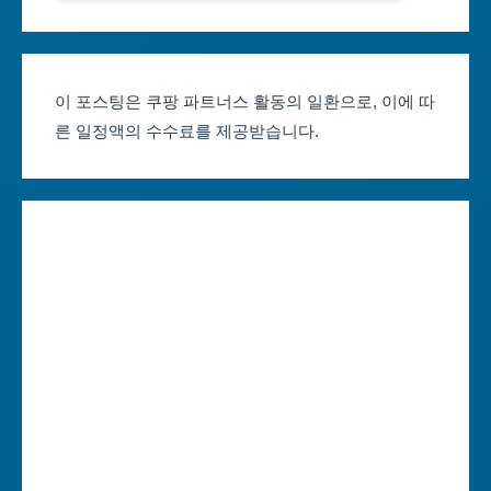
서울축제 일정
대전광역시
부산축제 일정
울산광역시
이 포스팅은 쿠팡 파트너스 활동의 일환으로, 이에 따
른 일정액의 수수료를 제공받습니다.
대구축제 일정
세종특별자치시
인천축제 일정
경기도
광주축제 일정
강원도
대전축제 일정
충청북도
울산축제 일정
충청남도
세종축제 일정
전라북도