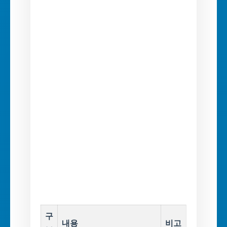
구
내용
비고