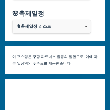
알리익스프레스
🌸축제일정
인천광역시
쿠팡
광주광역시
🔖축제일정 리스트
클룩
서울축제 일정
대전광역시
부산축제 일정
울산광역시
이 포스팅은 쿠팡 파트너스 활동의 일환으로, 이에 따
른 일정액의 수수료를 제공받습니다.
대구축제 일정
세종특별자치시
인천축제 일정
경기도
광주축제 일정
강원도
대전축제 일정
충청북도