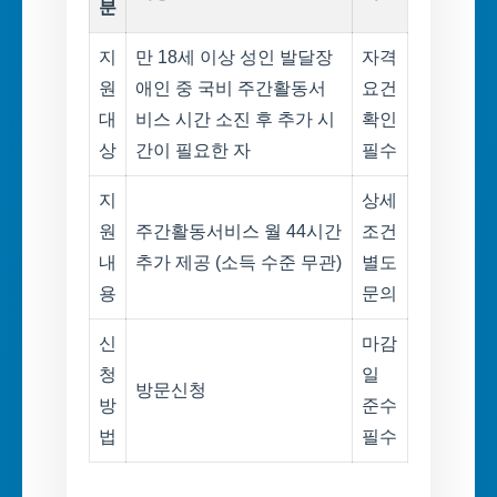
분
지
만 18세 이상 성인 발달장
자격
원
애인 중 국비 주간활동서
요건
대
비스 시간 소진 후 추가 시
확인
상
간이 필요한 자
필수
지
상세
원
주간활동서비스 월 44시간
조건
내
추가 제공 (소득 수준 무관)
별도
용
문의
신
마감
청
일
방문신청
방
준수
법
필수