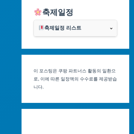
알리익스프레스
축제일정
인천광역시
쿠팡
광주광역시
축제일정 리스트
클룩
서울축제 일정
대전광역시
부산축제 일정
울산광역시
이 포스팅은 쿠팡 파트너스 활동의 일환으
대구축제 일정
세종특별자치시
로, 이에 따른 일정액의 수수료를 제공받습
니다.
인천축제 일정
경기도
광주축제 일정
강원도
대전축제 일정
충청북도