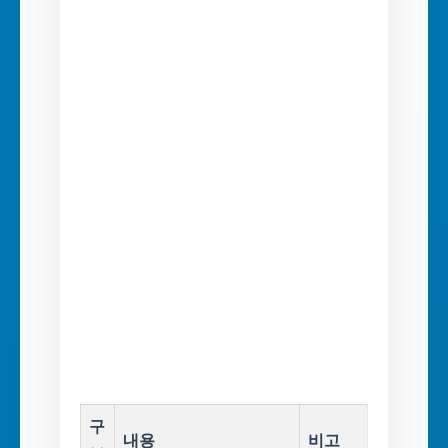
구
내용
비고