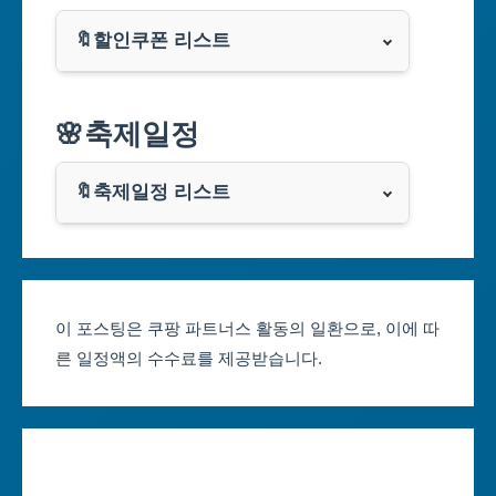
부산광역시
🔖할인쿠폰 리스트
대구광역시
알리익스프레스
🌸축제일정
인천광역시
쿠팡
광주광역시
🔖축제일정 리스트
클룩
서울축제 일정
대전광역시
부산축제 일정
울산광역시
이 포스팅은 쿠팡 파트너스 활동의 일환으로, 이에 따
른 일정액의 수수료를 제공받습니다.
대구축제 일정
세종특별자치시
인천축제 일정
경기도
광주축제 일정