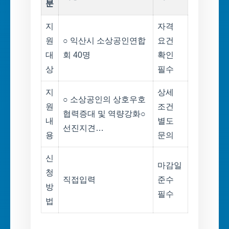
분
지
자격
원
○ 익산시 소상공인연합
요건
대
회 40명
확인
상
필수
지
상세
○ 소상공인의 상호우호
원
조건
협력증대 및 역량강화○
내
별도
선진지견…
용
문의
신
마감일
청
직접입력
준수
방
필수
법