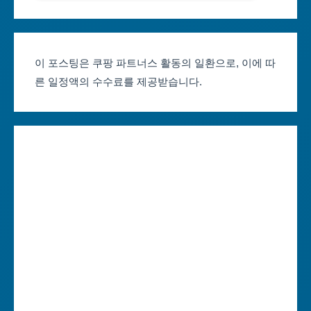
서울축제 일정
대전광역시
부산축제 일정
울산광역시
이 포스팅은 쿠팡 파트너스 활동의 일환으로, 이에 따
른 일정액의 수수료를 제공받습니다.
대구축제 일정
세종특별자치시
인천축제 일정
경기도
광주축제 일정
강원도
대전축제 일정
충청북도
울산축제 일정
충청남도
세종축제 일정
전라북도