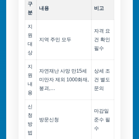
구
내용
비고
분
지
자격 요
원
지역 주민 모두
건 확인
대
필수
상
지
자연재난 사망 만15세
상세 조
원
미만자 제외 1000화재,
건 별도
내
붕괴,…
문의
용
신
마감일
청
방문신청
준수 필
방
수
법