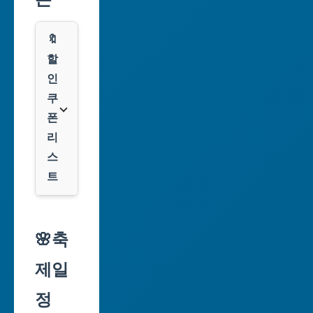
부
산
🔖
광
할
역
인
시
쿠
폰
대
리
구
스
광
트
역
시
알
리
🌸축
인
익
천
제일
스
광
프
정
역
레