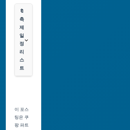
시
스
🔖
광
쿠
축
주
팡
제
광
일
역
클
정
시
룩
리
스
대
트
전
광
서
역
울
시
축
울
제
이 포스
산
일
팅은 쿠
광
정
팡 파트