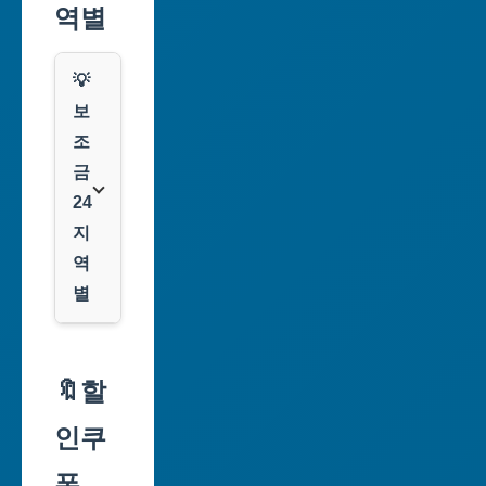
역별
💡
보
조
금
24
지
역
별
서
울
🔖할
특
인쿠
별
시
폰