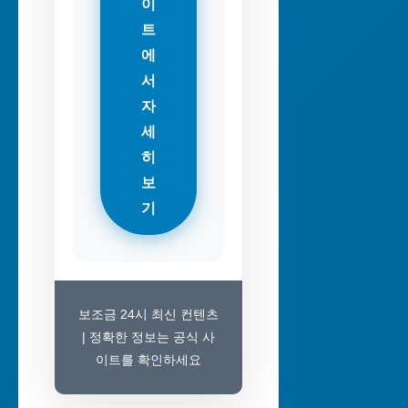
이
트
에
서
자
세
히
보
기
보조금 24시 최신 컨텐츠
| 정확한 정보는 공식 사
이트를 확인하세요