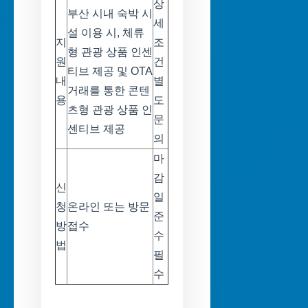
상
부산 시내 숙박 시
세
설 이용 시, 체류
지
조
형 관광 상품 인센
원
건
티브 제공 및 OTA
내
별
거래를 통한 콘텐
용
도
츠형 관광 상품 인
문
센티브 제공
의
마
감
신
일
청
온라인 또는 방문
준
방
접수
수
법
필
수