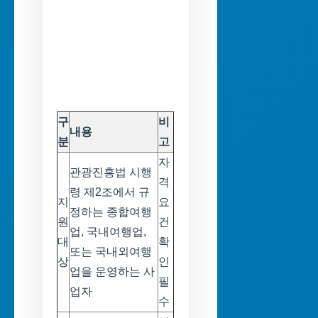
구
비
내용
분
고
자
관광진흥법 시행
격
령 제2조에서 규
지
요
정하는 종합여행
원
건
업, 국내여행업,
대
확
또는 국내외여행
상
인
업을 운영하는 사
필
업자
수