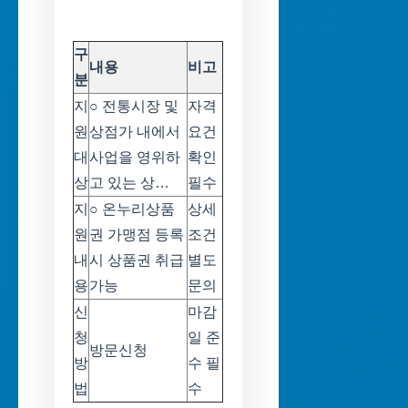
구
내용
비고
분
지
○ 전통시장 및
자격
원
상점가 내에서
요건
대
사업을 영위하
확인
상
고 있는 상…
필수
지
○ 온누리상품
상세
원
권 가맹점 등록
조건
내
시 상품권 취급
별도
용
가능
문의
신
마감
청
일 준
방문신청
방
수 필
법
수