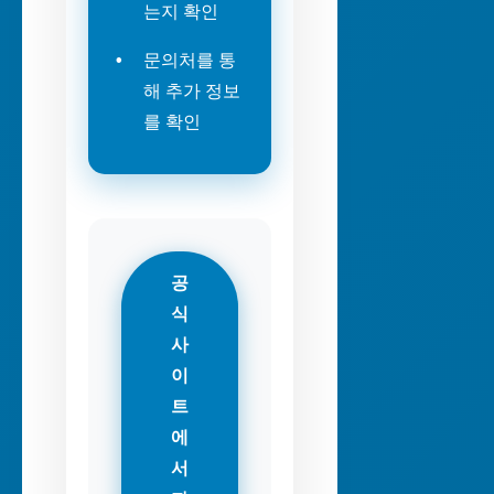
는지 확인
문의처를 통
해 추가 정보
를 확인
공
식
사
이
트
에
서