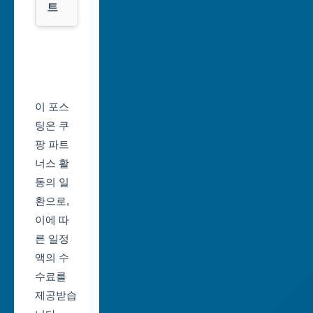
트
전
광
서
역
울
시
축
울
제
이 포스
산
일
팅은 쿠
광
정
팡 파트
역
너스 활
부
시
동의 일
산
환으로,
세
축
이에 따
종
제
른 일정
특
일
액의 수
별
정
수료를
자
제공받습
대
치