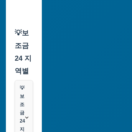
💡보
조금
24 지
역별
💡
보
조
금
24
지