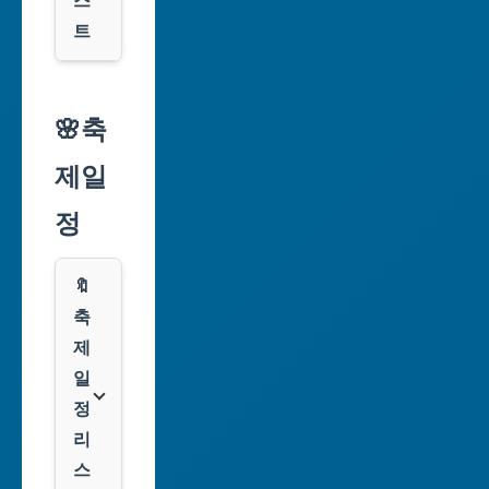
스
광
트
역
시
알
리
🌸축
인
익
천
제일
스
광
프
정
역
레
시
스
🔖
광
쿠
축
주
팡
제
광
일
역
클
정
시
룩
리
스
대