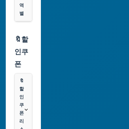
역
별
서
울
🔖할
특
인쿠
별
시
폰
부
산
🔖
광
할
역
인
시
쿠
폰
대
리
구