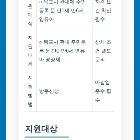
○ 목포시 관내에 주민
자격 요
원
등록 둔 만1세-만6세
건 확인
대
영유아
필수
상
지
○ 목포시 관내 주민등
상세 조
원
록 둔 만1-만6세 영유
건 별도
내
아 영양제…
문의
용
신
마감일
청
방문신청
준수 필
방
수
법
지원대상