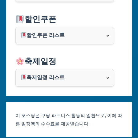
서울특별시
할인쿠폰
부산광역시
할인쿠폰 리스트
대구광역시
알리익스프레스
축제일정
인천광역시
쿠팡
광주광역시
축제일정 리스트
클룩
서울축제 일정
대전광역시
부산축제 일정
울산광역시
이 포스팅은 쿠팡 파트너스 활동의 일환으로, 이에 따
른 일정액의 수수료를 제공받습니다.
대구축제 일정
세종특별자치시