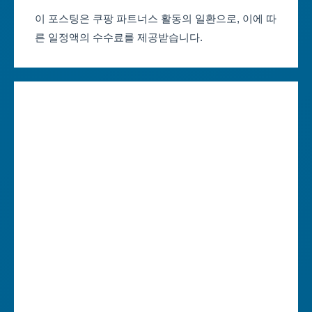
부산축제 일정
울산광역시
이 포스팅은 쿠팡 파트너스 활동의 일환으로, 이에 따
른 일정액의 수수료를 제공받습니다.
대구축제 일정
세종특별자치시
인천축제 일정
경기도
광주축제 일정
강원도
대전축제 일정
충청북도
울산축제 일정
충청남도
세종축제 일정
전라북도
경기축제 일정
전라남도