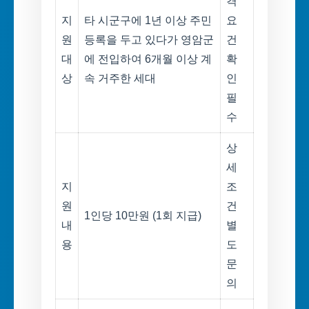
격
지
타 시군구에 1년 이상 주민
요
원
등록을 두고 있다가 영암군
건
대
에 전입하여 6개월 이상 계
확
상
속 거주한 세대
인
필
수
상
세
지
조
원
건
1인당 10만원 (1회 지급)
내
별
용
도
문
의