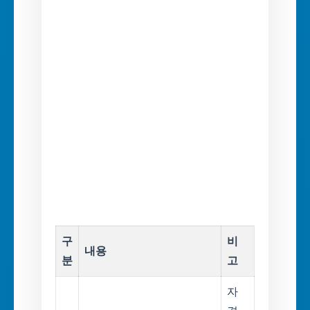
구
비
내용
분
고
자