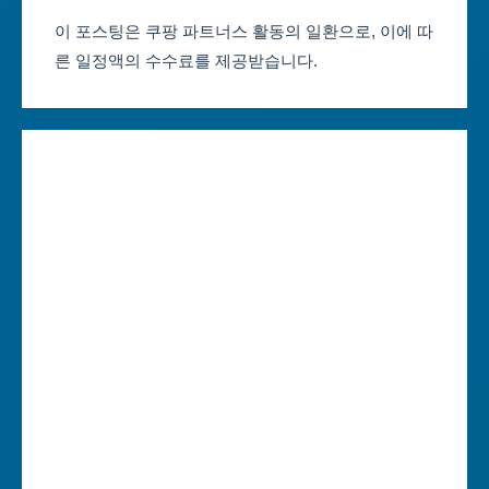
부산축제 일정
울산광역시
이 포스팅은 쿠팡 파트너스 활동의 일환으로, 이에 따
른 일정액의 수수료를 제공받습니다.
대구축제 일정
세종특별자치시
인천축제 일정
경기도
광주축제 일정
강원도
대전축제 일정
충청북도
울산축제 일정
충청남도
세종축제 일정
전라북도
경기축제 일정
전라남도