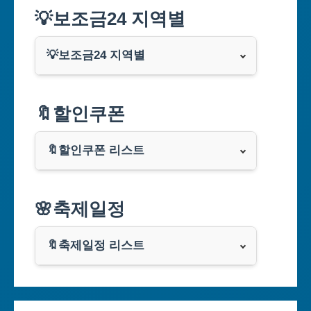
💡보조금24 지역별
💡보조금24 지역별
서울특별시
🔖할인쿠폰
부산광역시
🔖할인쿠폰 리스트
대구광역시
알리익스프레스
🌸축제일정
인천광역시
쿠팡
광주광역시
🔖축제일정 리스트
클룩
서울축제 일정
대전광역시