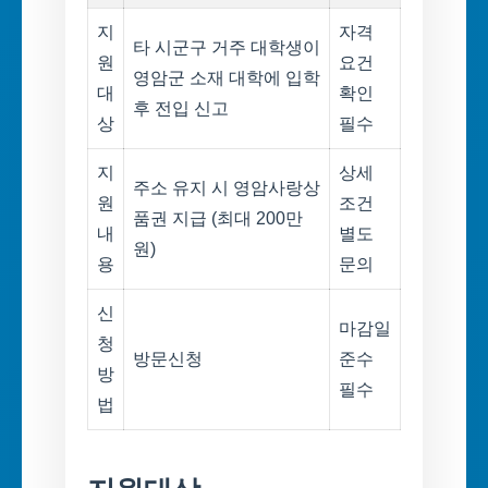
지
자격
타 시군구 거주 대학생이
원
요건
영암군 소재 대학에 입학
대
확인
후 전입 신고
상
필수
지
상세
주소 유지 시 영암사랑상
원
조건
품권 지급 (최대 200만
내
별도
원)
용
문의
신
마감일
청
방문신청
준수
방
필수
법