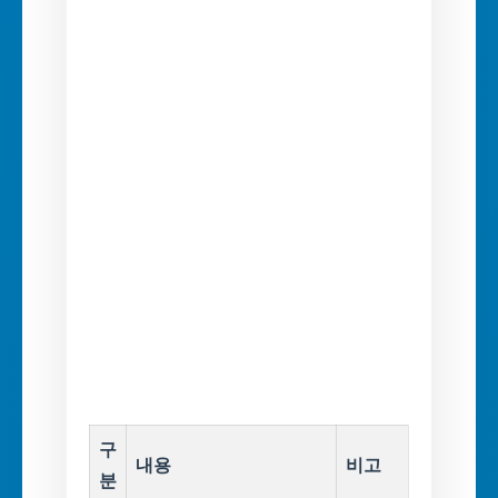
구
내용
비고
분