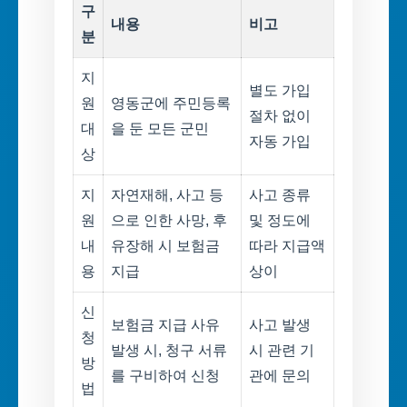
구
내용
비고
분
지
별도 가입
원
영동군에 주민등록
절차 없이
대
을 둔 모든 군민
자동 가입
상
지
자연재해, 사고 등
사고 종류
원
으로 인한 사망, 후
및 정도에
내
유장해 시 보험금
따라 지급액
용
지급
상이
신
보험금 지급 사유
사고 발생
청
발생 시, 청구 서류
시 관련 기
방
를 구비하여 신청
관에 문의
법