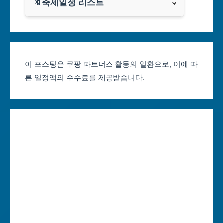
광주광역시
🔖축제일정 리스트
클룩
서울축제 일정
대전광역시
부산축제 일정
울산광역시
이 포스팅은 쿠팡 파트너스 활동의 일환으로, 이에 따
른 일정액의 수수료를 제공받습니다.
대구축제 일정
세종특별자치시
인천축제 일정
경기도
광주축제 일정
강원도
대전축제 일정
충청북도
울산축제 일정
충청남도
세종축제 일정