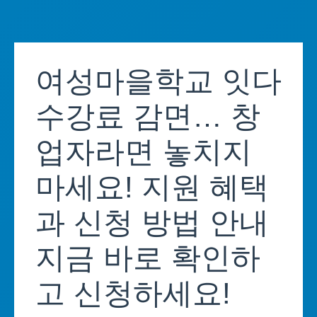
Skip
to
여성마을학교 잇다
content
수강료 감면… 창
업자라면 놓치지
마세요! 지원 혜택
과 신청 방법 안내
지금 바로 확인하
고 신청하세요!