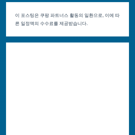
부산축제 일정
울산광역시
이 포스팅은 쿠팡 파트너스 활동의 일환으로, 이에 따
른 일정액의 수수료를 제공받습니다.
대구축제 일정
세종특별자치시
인천축제 일정
경기도
광주축제 일정
강원도
대전축제 일정
충청북도
울산축제 일정
충청남도
세종축제 일정
전라북도
경기축제 일정
전라남도