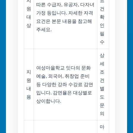
지
요
따른 수급자, 유공자, 다자녀
원
건
가정 등입니다. 자세한 자격
대
확
요건은 본문 내용을 참고해
상
인
주세요.
필
수
상
세
여성마을학교 잇다의 문화
지
조
예술, 외국어, 취창업 준비
원
건
등 다양한 강좌 수강료 감면
내
별
입니다. 감면율은 대상별로
용
도
상이합니다.
문
의
마