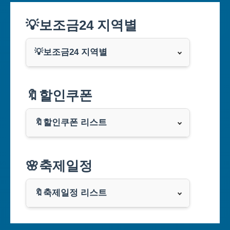
💡보조금24 지역별
💡보조금24 지역별
서울특별시
🔖할인쿠폰
부산광역시
🔖할인쿠폰 리스트
대구광역시
알리익스프레스
🌸축제일정
인천광역시
쿠팡
광주광역시
🔖축제일정 리스트
클룩
서울축제 일정
대전광역시