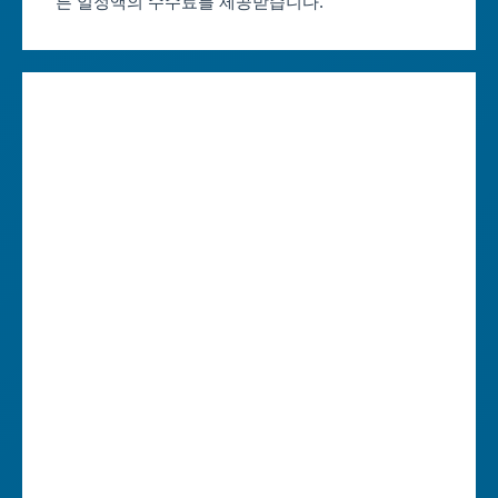
른 일정액의 수수료를 제공받습니다.
대구축제 일정
세종특별자치시
인천축제 일정
경기도
광주축제 일정
강원도
대전축제 일정
충청북도
울산축제 일정
충청남도
세종축제 일정
전라북도
경기축제 일정
전라남도
강원축제 일정
경상북도