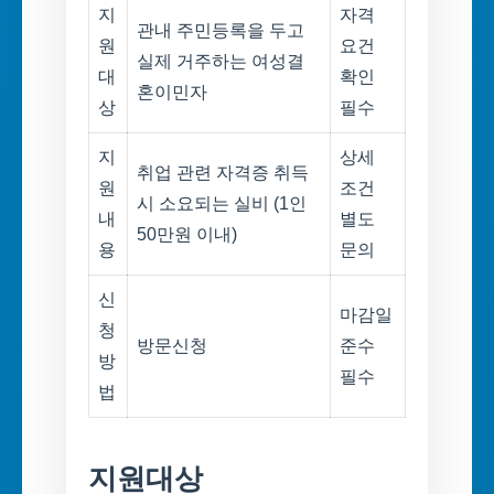
지
자격
관내 주민등록을 두고
원
요건
실제 거주하는 여성결
대
확인
혼이민자
상
필수
지
상세
취업 관련 자격증 취득
원
조건
시 소요되는 실비 (1인
내
별도
50만원 이내)
용
문의
신
마감일
청
방문신청
준수
방
필수
법
지원대상