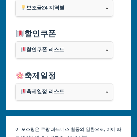
보조금24 지역별
서울특별시
할인쿠폰
부산광역시
할인쿠폰 리스트
대구광역시
알리익스프레스
축제일정
인천광역시
쿠팡
광주광역시
축제일정 리스트
클룩
서울축제 일정
대전광역시
부산축제 일정
울산광역시
이 포스팅은 쿠팡 파트너스 활동의 일환으로, 이에 따