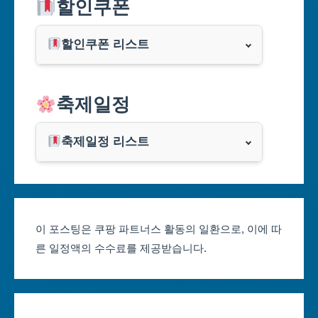
할인쿠폰
부산광역시
할인쿠폰 리스트
대구광역시
알리익스프레스
축제일정
인천광역시
쿠팡
광주광역시
축제일정 리스트
클룩
서울축제 일정
대전광역시
부산축제 일정
울산광역시
이 포스팅은 쿠팡 파트너스 활동의 일환으로, 이에 따
른 일정액의 수수료를 제공받습니다.
대구축제 일정
세종특별자치시
인천축제 일정
경기도