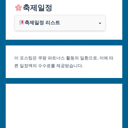
축제일정
인천광역시
쿠팡
광주광역시
축제일정 리스트
클룩
서울축제 일정
대전광역시
부산축제 일정
울산광역시
이 포스팅은 쿠팡 파트너스 활동의 일환으로, 이에 따
른 일정액의 수수료를 제공받습니다.
대구축제 일정
세종특별자치시
인천축제 일정
경기도
광주축제 일정
강원도
대전축제 일정
충청북도