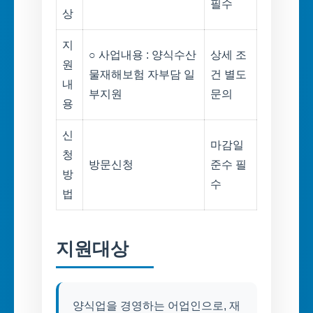
필수
상
지
○ 사업내용 : 양식수산
상세 조
원
물재해보험 자부담 일
건 별도
내
부지원
문의
용
신
마감일
청
방문신청
준수 필
방
수
법
지원대상
양식업을 경영하는 어업인으로, 재