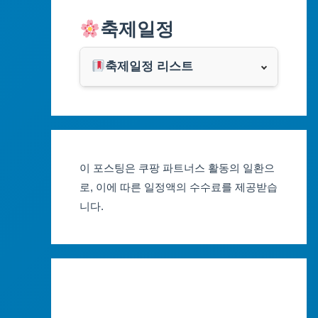
알리익스프레스
축제일정
인천광역시
쿠팡
광주광역시
축제일정 리스트
클룩
서울축제 일정
대전광역시
부산축제 일정
울산광역시
이 포스팅은 쿠팡 파트너스 활동의 일환으
대구축제 일정
세종특별자치시
로, 이에 따른 일정액의 수수료를 제공받습
니다.
인천축제 일정
경기도
광주축제 일정
강원도
대전축제 일정
충청북도