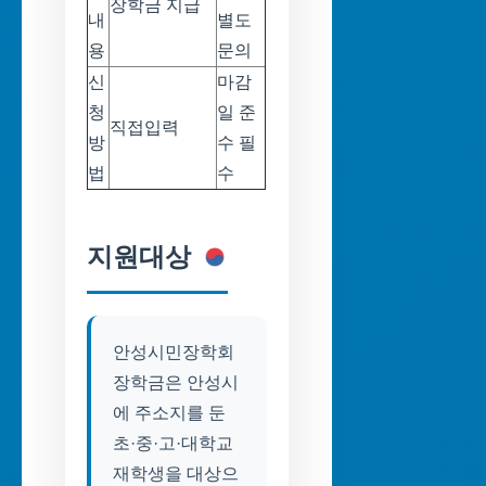
장학금 지급
내
별도
용
문의
신
마감
청
일 준
직접입력
방
수 필
법
수
지원대상
안성시민장학회
장학금은 안성시
에 주소지를 둔
초·중·고·대학교
재학생을 대상으