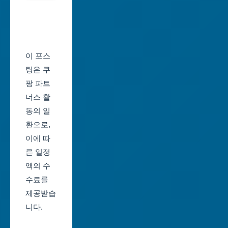
서
역
울
시
축
울
제
이 포스
산
일
팅은 쿠
광
정
팡 파트
역
너스 활
부
시
동의 일
산
환으로,
세
축
이에 따
종
제
른 일정
특
일
액의 수
별
정
수료를
자
제공받습
대
치
니다.
구
시
축