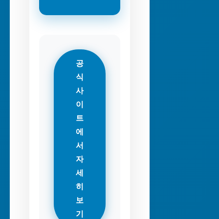
공
식
사
이
트
에
서
자
세
히
보
기