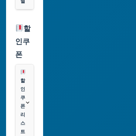
별
서
울
할
특
인쿠
별
시
폰
부
산
광
할
역
인
시
쿠
폰
대
리
구
스
광
트