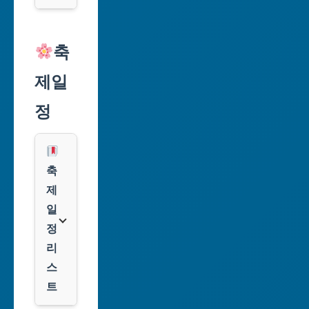
역
시
알
리
축
인
익
천
제일
스
광
프
정
역
레
시
스
광
쿠
축
주
팡
제
광
일
역
클
정
시
룩
리
스
대
트
전
광