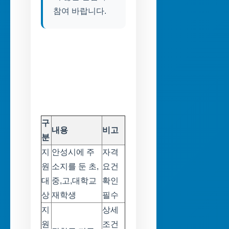
참여 바랍니다.
구
내용
비고
분
지
안성시에 주
자격
원
소지를 둔 초,
요건
대
중,고,대학교
확인
상
재학생
필수
지
상세
원
조건