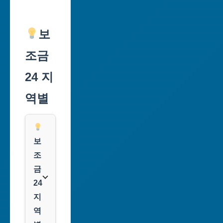
보
조금
24 지
역별
보
조
금
24
지
역