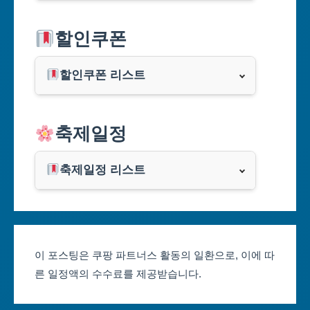
서울특별시
할인쿠폰
부산광역시
할인쿠폰 리스트
대구광역시
알리익스프레스
축제일정
인천광역시
쿠팡
광주광역시
축제일정 리스트
클룩
서울축제 일정
대전광역시
부산축제 일정
울산광역시
이 포스팅은 쿠팡 파트너스 활동의 일환으로, 이에 따
른 일정액의 수수료를 제공받습니다.
대구축제 일정
세종특별자치시