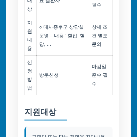
대
뇨 질환자
필수
상
지
○ 대사증후군 상담실
상세 조
원
운영 – 내용 : 혈압, 혈
건 별도
내
당, …
문의
용
신
마감일
청
방문신청
준수 필
방
수
법
지원대상
고혈압 또는 당뇨 질환을 진단받은