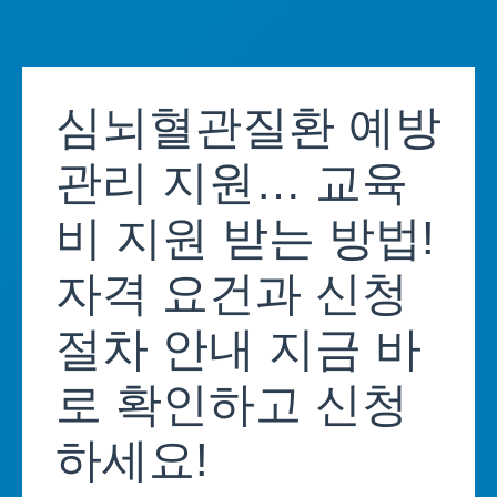
Skip
to
심뇌혈관질환 예방
content
관리 지원… 교육
비 지원 받는 방법!
자격 요건과 신청
절차 안내 지금 바
로 확인하고 신청
하세요!