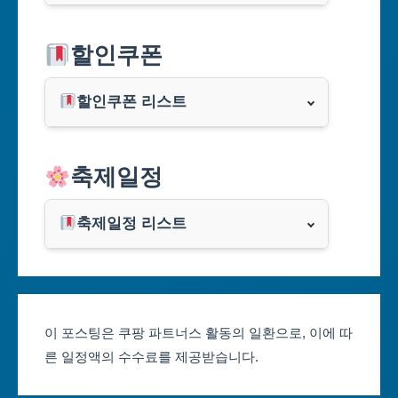
서울특별시
할인쿠폰
부산광역시
할인쿠폰 리스트
대구광역시
알리익스프레스
축제일정
인천광역시
쿠팡
광주광역시
축제일정 리스트
클룩
서울축제 일정
대전광역시
부산축제 일정
울산광역시
이 포스팅은 쿠팡 파트너스 활동의 일환으로, 이에 따
른 일정액의 수수료를 제공받습니다.
대구축제 일정
세종특별자치시