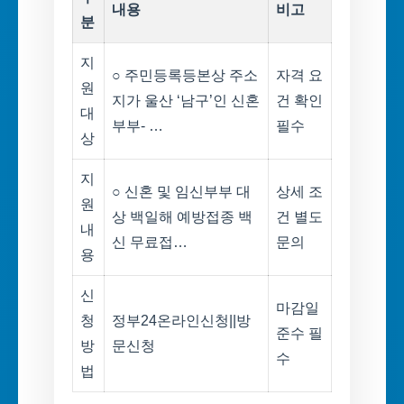
내용
비고
분
지
○ 주민등록등본상 주소
자격 요
원
지가 울산 ‘남구’인 신혼
건 확인
대
부부- …
필수
상
지
○ 신혼 및 임신부부 대
상세 조
원
상 백일해 예방접종 백
건 별도
내
신 무료접…
문의
용
신
마감일
청
정부24온라인신청||방
준수 필
방
문신청
수
법