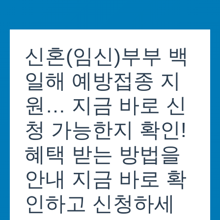
Skip
to
신혼(임신)부부 백
content
일해 예방접종 지
원… 지금 바로 신
청 가능한지 확인!
혜택 받는 방법을
안내 지금 바로 확
인하고 신청하세