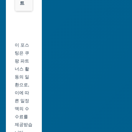
트
전
광
서
역
울
시
축
울
제
이 포스
산
일
팅은 쿠
광
정
팡 파트
역
너스 활
부
시
동의 일
산
환으로,
세
축
이에 따
종
제
른 일정
특
일
액의 수
별
정
수료를
자
제공받습
대
치