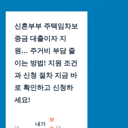
Skip
to
신혼부부 주택임차보
content
증금 대출이자 지
원… 주거비 부담 줄
이는 방법! 지원 조건
과 신청 절차 지금 바
로 확인하고 신청하
세요!
보
내가