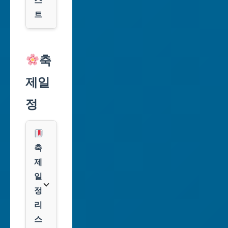
스
광
트
역
시
알
리
축
인
익
천
제일
스
광
프
정
역
레
시
스
광
쿠
축
주
팡
제
광
일
역
클
정
시
룩
리
스
대