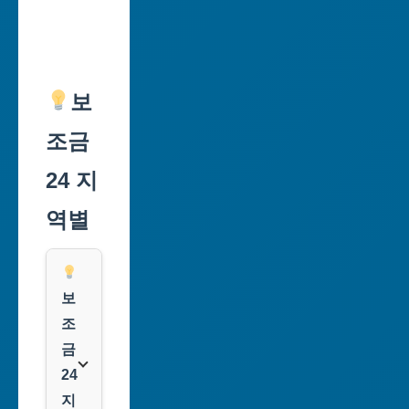
보
조금
24 지
역별
보
조
금
24
지