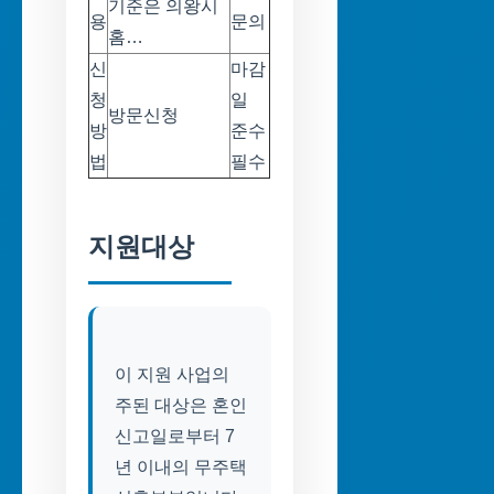
기준은 의왕시
용
문의
홈…
신
마감
청
일
방문신청
방
준수
법
필수
지원대상
이 지원 사업의
주된 대상은 혼인
신고일로부터 7
년 이내의 무주택