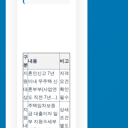
구
내용
비고
분
지
혼인신고 7년
자격
원
이내 무주택 신
요건
대
혼부부(사업연
확인
상
도 직전 7년…)
필수
주택임차보증
지
상세
금 대출이자 일
원
조건
부 지원※세부
내
별도