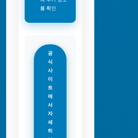
를 확인
공
식
사
이
트
에
서
자
세
히