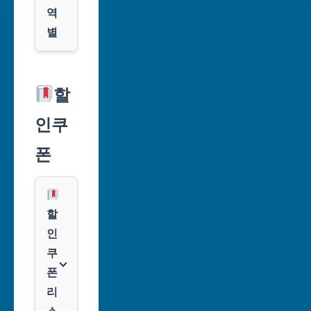
역
별
서
울
할
특
인쿠
별
시
폰
부
산
광
할
역
인
시
쿠
폰
대
리
구