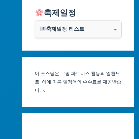
알리익스프레스
축제일정
인천광역시
쿠팡
광주광역시
축제일정 리스트
클룩
서울축제 일정
대전광역시
부산축제 일정
울산광역시
이 포스팅은 쿠팡 파트너스 활동의 일환으
대구축제 일정
세종특별자치시
로, 이에 따른 일정액의 수수료를 제공받습
니다.
인천축제 일정
경기도
광주축제 일정
강원도
대전축제 일정
충청북도