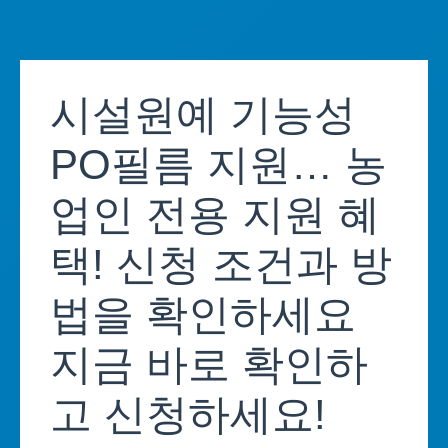
Skip
to
시설원예 기능성
content
PO필름 지원… 농
업인 전용 지원 혜
택! 신청 조건과 방
법을 확인하세요
지금 바로 확인하
고 신청하세요!