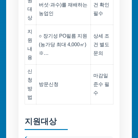
원
버섯·과수)를 재배하는
건 확인
대
농업인
필수
상
지
○ 장기성 PO필름 지원
상세 조
원
(농가당 최대 4,000㎡)
건 별도
내
※…
문의
용
신
마감일
청
방문신청
준수 필
방
수
법
지원대상