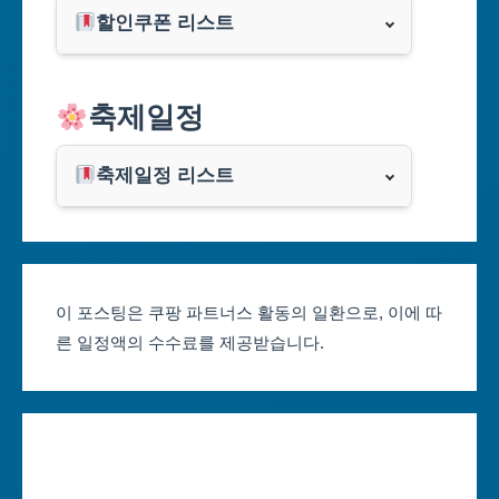
할인쿠폰 리스트
대구광역시
알리익스프레스
축제일정
인천광역시
쿠팡
광주광역시
축제일정 리스트
클룩
서울축제 일정
대전광역시
부산축제 일정
울산광역시
이 포스팅은 쿠팡 파트너스 활동의 일환으로, 이에 따
른 일정액의 수수료를 제공받습니다.
대구축제 일정
세종특별자치시
인천축제 일정
경기도
광주축제 일정
강원도