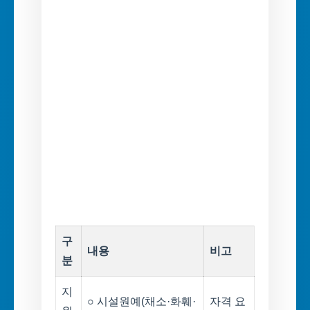
구
내용
비고
분
지
○ 시설원예(채소·화훼·
자격 요