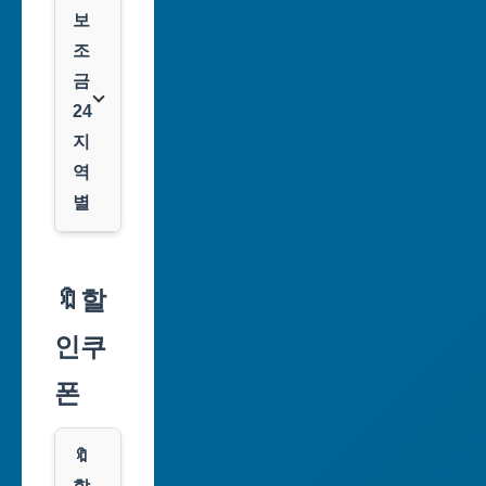
보
조
금
24
지
역
별
서
울
🔖할
특
인쿠
별
시
폰
부
산
🔖