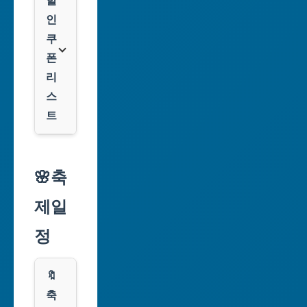
광
할
역
인
시
쿠
폰
대
리
구
스
광
트
역
시
알
리
🌸축
인
익
천
제일
스
광
프
정
역
레
시
스
🔖
광
쿠
축
주