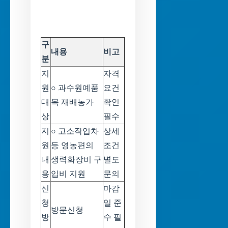
구
내용
비고
분
지
자격
원
○ 과수원예품
요건
대
목 재배농가
확인
상
필수
지
○ 고소작업차
상세
원
등 영농편의
조건
내
생력화장비 구
별도
용
입비 지원
문의
신
마감
청
일 준
방문신청
방
수 필