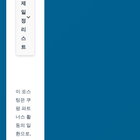
팡
제
광
일
역
클
정
시
룩
리
스
대
트
전
광
서
역
울
시
축
울
제
이 포스
산
일
팅은 쿠
광
정
팡 파트
역
너스 활
부
시
동의 일
산
환으로,
세
축