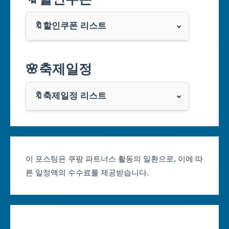
부산광역시
🔖할인쿠폰 리스트
대구광역시
알리익스프레스
🌸축제일정
인천광역시
쿠팡
광주광역시
🔖축제일정 리스트
클룩
서울축제 일정
대전광역시
부산축제 일정
울산광역시
이 포스팅은 쿠팡 파트너스 활동의 일환으로, 이에 따
른 일정액의 수수료를 제공받습니다.
대구축제 일정
세종특별자치시
인천축제 일정
경기도