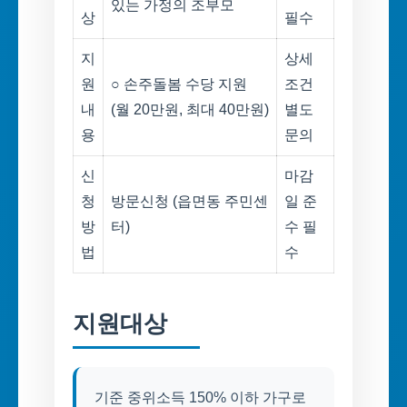
있는 가정의 조부모
상
필수
지
상세
원
○ 손주돌봄 수당 지원
조건
내
(월 20만원, 최대 40만원)
별도
용
문의
신
마감
청
방문신청 (읍면동 주민센
일 준
방
터)
수 필
법
수
지원대상
기준 중위소득 150% 이하 가구로