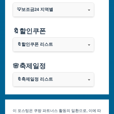
💡보조금24 지역별
서울특별시
🔖할인쿠폰
부산광역시
🔖할인쿠폰 리스트
대구광역시
알리익스프레스
🌸축제일정
인천광역시
쿠팡
광주광역시
🔖축제일정 리스트
클룩
서울축제 일정
대전광역시
부산축제 일정
울산광역시
이 포스팅은 쿠팡 파트너스 활동의 일환으로, 이에 따