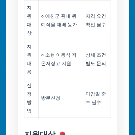
지
원
○ 예천군 관내 원
자격 요건
대
예작물 재배 농가
확인 필수
상
지
원
○ 소형 이동식 저
상세 조건
내
온저장고 지원
별도 문의
용
신
청
마감일 준
방문신청
방
수 필수
법
지원대상