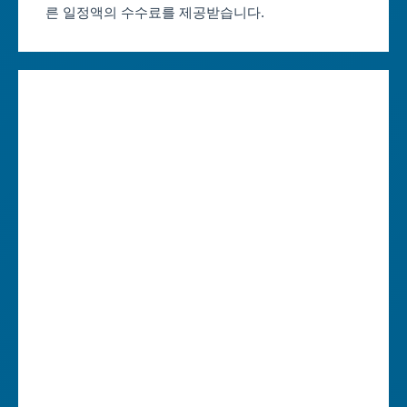
른 일정액의 수수료를 제공받습니다.
대구축제 일정
세종특별자치시
인천축제 일정
경기도
광주축제 일정
강원도
대전축제 일정
충청북도
울산축제 일정
충청남도
세종축제 일정
전라북도
경기축제 일정
전라남도
강원축제 일정
경상북도