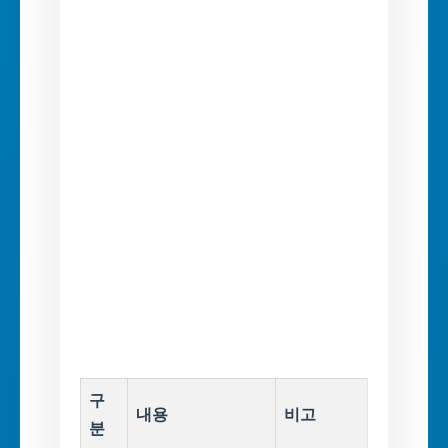
구
내용
비고
분