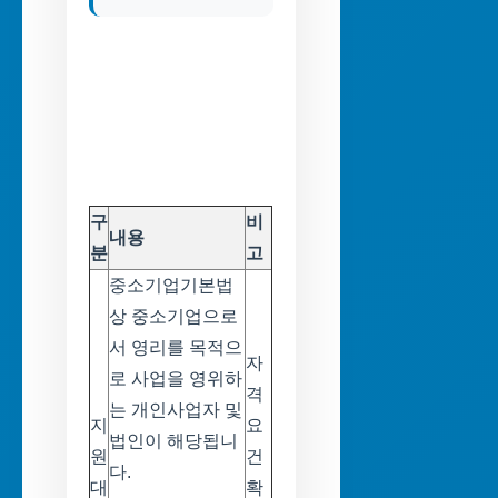
구
비
내용
분
고
중소기업기본법
상 중소기업으로
서 영리를 목적으
자
로 사업을 영위하
격
는 개인사업자 및
지
요
법인이 해당됩니
원
건
다.
대
확