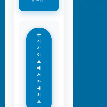
공
식
사
이
트
에
서
자
세
히
보