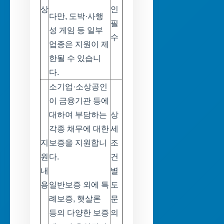
상
인
다만, 도박·사행
필
성 게임 등 일부
수
업종은 지원이 제
한될 수 있습니
다.
소기업·소상공인
이 금융기관 등에
대하여 부담하는
상
각종 채무에 대한
세
지
보증을 지원합니
조
원
다.
건
내
별
용
일반보증 외에 특
도
례보증, 햇살론
문
등의 다양한 보증
의