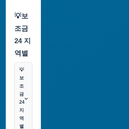
💡보
조금
24 지
역별
💡
보
조
금
24
지
역
별