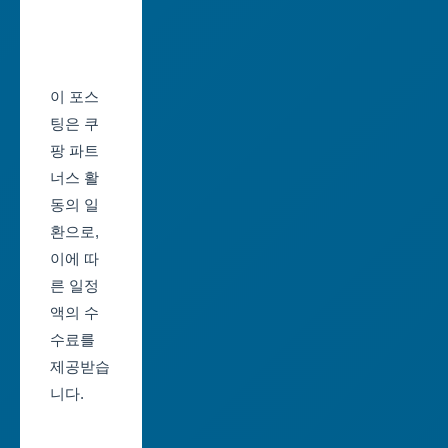
서
역
울
시
축
울
제
이 포스
산
일
팅은 쿠
광
정
팡 파트
역
너스 활
부
시
동의 일
산
환으로,
세
축
이에 따
종
제
른 일정
특
일
액의 수
별
정
수료를
자
제공받습
대
치
니다.
구
시
축