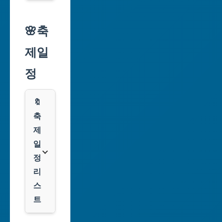
시
알
리
🌸축
인
익
천
제일
스
광
프
정
역
레
시
스
🔖
광
쿠
축
주
팡
제
광
일
역
클
정
시
룩
리
스
대
트
전
광