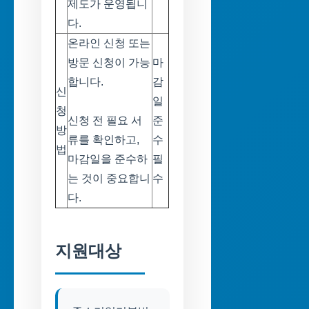
제도가 운영됩니
다.
온라인 신청 또는
방문 신청이 가능
마
합니다.
감
신
일
청
신청 전 필요 서
준
방
류를 확인하고,
수
법
마감일을 준수하
필
는 것이 중요합니
수
다.
지원대상