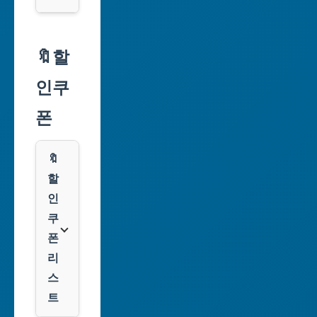
서
울
🔖할
특
인쿠
별
시
폰
부
산
🔖
광
할
역
인
시
쿠
폰
대
리
구
스
광
트
역