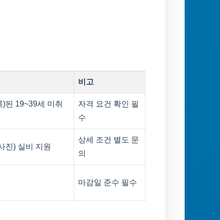
비고
된 19~39세 미취
자격 요건 확인 필
수
상세 조건 별도 문
/사진) 실비 지원
의
마감일 준수 필수