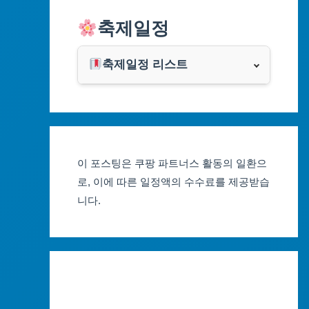
알리익스프레스
축제일정
인천광역시
쿠팡
광주광역시
축제일정 리스트
클룩
서울축제 일정
대전광역시
부산축제 일정
울산광역시
이 포스팅은 쿠팡 파트너스 활동의 일환으
대구축제 일정
세종특별자치시
로, 이에 따른 일정액의 수수료를 제공받습
니다.
인천축제 일정
경기도
광주축제 일정
강원도
대전축제 일정
충청북도