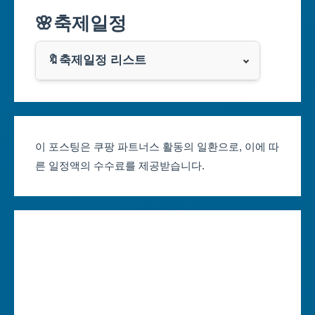
🌸축제일정
인천광역시
쿠팡
광주광역시
🔖축제일정 리스트
클룩
서울축제 일정
대전광역시
부산축제 일정
울산광역시
이 포스팅은 쿠팡 파트너스 활동의 일환으로, 이에 따
른 일정액의 수수료를 제공받습니다.
대구축제 일정
세종특별자치시
인천축제 일정
경기도
광주축제 일정
강원도
대전축제 일정
충청북도