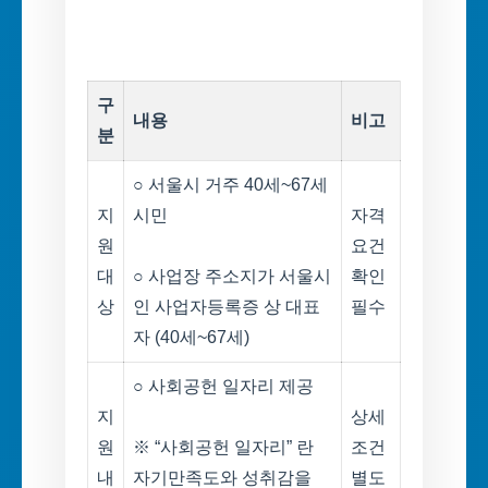
구
내용
비고
분
○ 서울시 거주 40세~67세
지
시민
자격
원
요건
대
○ 사업장 주소지가 서울시
확인
상
인 사업자등록증 상 대표
필수
자 (40세~67세)
○ 사회공헌 일자리 제공
지
상세
원
※ “사회공헌 일자리” 란
조건
내
자기만족도와 성취감을
별도