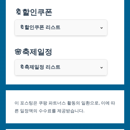
서울특별시
🔖할인쿠폰
부산광역시
🔖할인쿠폰 리스트
대구광역시
알리익스프레스
🌸축제일정
인천광역시
쿠팡
광주광역시
🔖축제일정 리스트
클룩
서울축제 일정
대전광역시
부산축제 일정
울산광역시
이 포스팅은 쿠팡 파트너스 활동의 일환으로, 이에 따
른 일정액의 수수료를 제공받습니다.
대구축제 일정
세종특별자치시