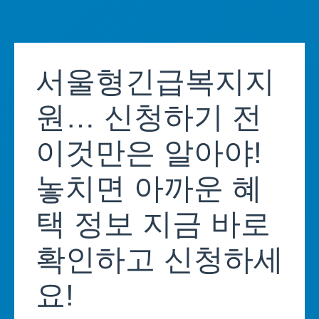
Skip
to
서울형긴급복지지
content
원… 신청하기 전
이것만은 알아야!
놓치면 아까운 혜
택 정보 지금 바로
확인하고 신청하세
요!