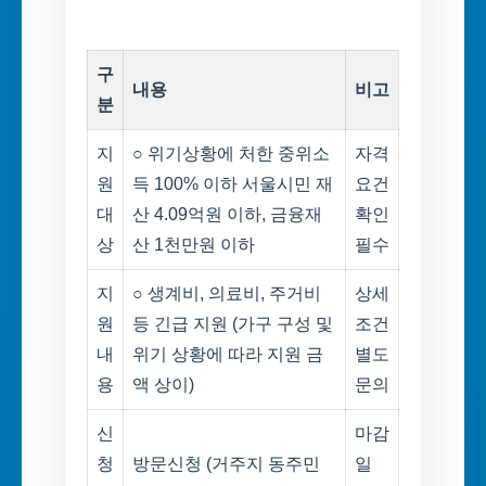
구
내용
비고
분
지
○ 위기상황에 처한 중위소
자격
원
득 100% 이하 서울시민 재
요건
대
산 4.09억원 이하, 금융재
확인
상
산 1천만원 이하
필수
지
○ 생계비, 의료비, 주거비
상세
원
등 긴급 지원 (가구 구성 및
조건
내
위기 상황에 따라 지원 금
별도
용
액 상이)
문의
신
마감
청
방문신청 (거주지 동주민
일