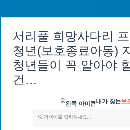
서리풀 희망사다리 
청년(보호종료아동) 
청년들이 꼭 알아야 할
건…
내가 찾는
보