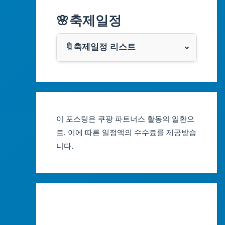
알리익스프레스
🌸축제일정
인천광역시
쿠팡
광주광역시
🔖축제일정 리스트
클룩
서울축제 일정
대전광역시
부산축제 일정
울산광역시
이 포스팅은 쿠팡 파트너스 활동의 일환으
대구축제 일정
세종특별자치시
로, 이에 따른 일정액의 수수료를 제공받습
니다.
인천축제 일정
경기도
광주축제 일정
강원도
대전축제 일정
충청북도