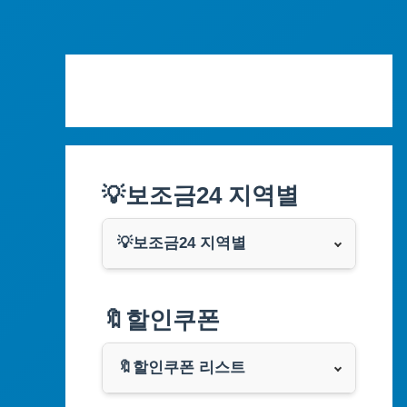
Skip
to
content
💡보조금24 지역별
💡보조금24 지역별
서울특별시
🔖할인쿠폰
부산광역시
🔖할인쿠폰 리스트
대구광역시