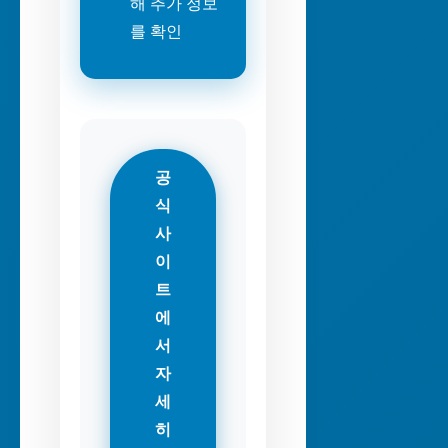
해 추가 정보
를 확인
공
식
사
이
트
에
서
자
세
히