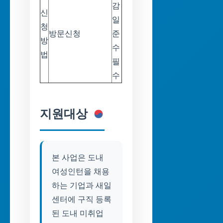
감
신
일
청
방문신청
준
방
수
법
필
수
지원대상
본 사업은 도내
여성인턴을 채용
하는 기업과 새일
센터에 구직 등록
된 도내 미취업