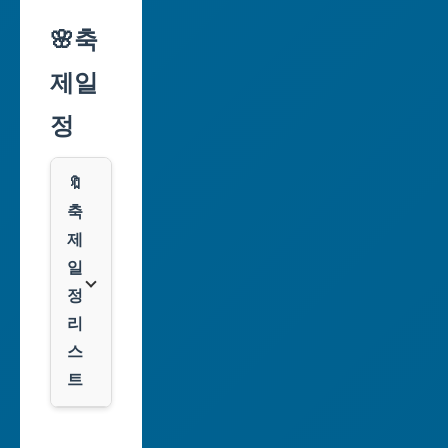
리
🌸축
인
익
천
제일
스
광
프
정
역
레
시
스
🔖
광
쿠
축
주
팡
제
광
일
역
클
정
시
룩
리
스
대
트
전
광
서
역