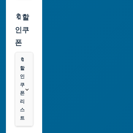
서
울
🔖할
특
인쿠
별
시
폰
부
산
🔖
광
할
역
인
시
쿠
폰
대
리
구
스
광
트
역
시
알