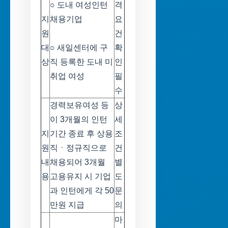
○ 도내 여성인턴
격
지
채용기업
요
원
건
대
○ 새일센터에 구
확
상
직 등록한 도내 미
인
취업 여성
필
수
경력보유여성 등
상
이 3개월의 인턴
세
지
기간 종료 후 상용
조
원
직ㆍ정규직으로
건
내
채용되어 3개월
별
용
고용유지 시 기업
도
과 인턴에게 각 50
문
만원 지급
의
마