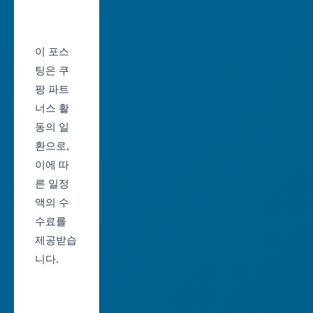
울
시
축
울
제
이 포스
산
일
팅은 쿠
광
정
팡 파트
역
너스 활
부
시
동의 일
산
환으로,
세
축
이에 따
종
제
른 일정
특
일
액의 수
별
정
수료를
자
제공받습
대
치
니다.
구
시
축
경
제