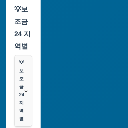
💡보
조금
24 지
역별
💡
보
조
금
24
지
역
별