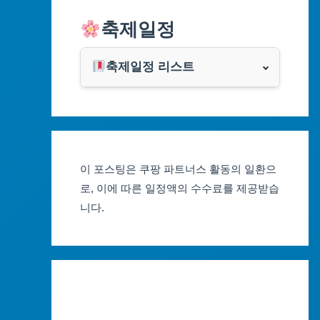
알리익스프레스
축제일정
인천광역시
쿠팡
광주광역시
축제일정 리스트
클룩
서울축제 일정
대전광역시
부산축제 일정
울산광역시
이 포스팅은 쿠팡 파트너스 활동의 일환으
대구축제 일정
세종특별자치시
로, 이에 따른 일정액의 수수료를 제공받습
니다.
인천축제 일정
경기도
광주축제 일정
강원도
대전축제 일정
충청북도