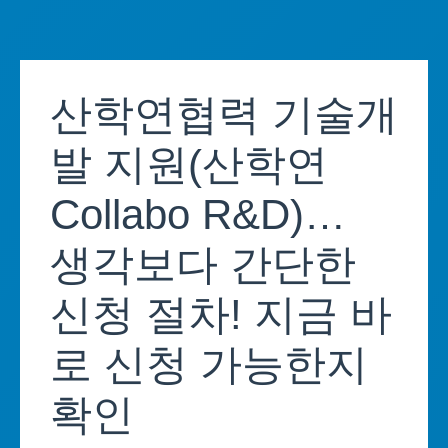
Skip
to
산학연협력 기술개
content
발 지원(산학연
Collabo R&D)…
생각보다 간단한
신청 절차! 지금 바
로 신청 가능한지
확인