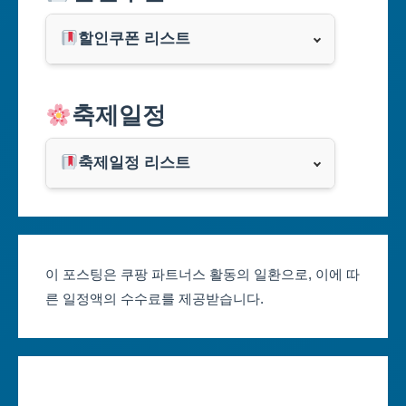
부산광역시
할인쿠폰 리스트
대구광역시
알리익스프레스
축제일정
인천광역시
쿠팡
광주광역시
축제일정 리스트
클룩
서울축제 일정
대전광역시
부산축제 일정
울산광역시
이 포스팅은 쿠팡 파트너스 활동의 일환으로, 이에 따
른 일정액의 수수료를 제공받습니다.
대구축제 일정
세종특별자치시
인천축제 일정
경기도