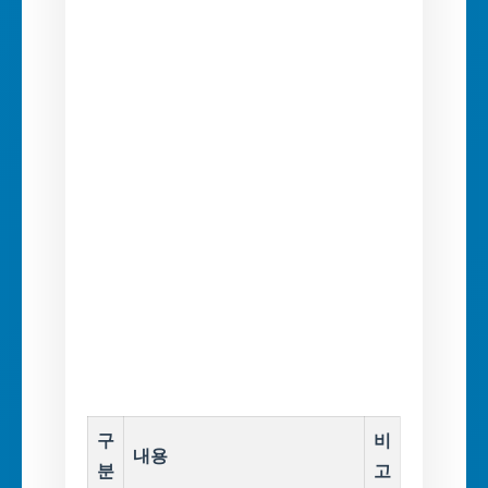
구
비
내용
분
고