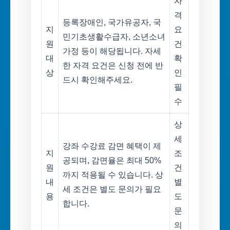
자
격
등록장애인, 국가유공자, 국
지
요
민기초생활수급자, 소년소녀
원
건
가정 등이 해당됩니다. 자세
대
확
한 자격 요건은 신청 전에 반
상
인
드시 확인해주세요.
필
수
상
세
강좌 수강료 감면 혜택이 제
지
조
공되며, 감면율은 최대 50%
원
건
까지 적용될 수 있습니다. 상
내
별
세 조건은 별도 문의가 필요
용
도
합니다.
문
의