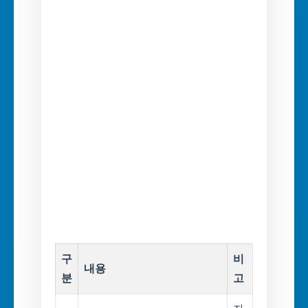
구
비
내용
분
고