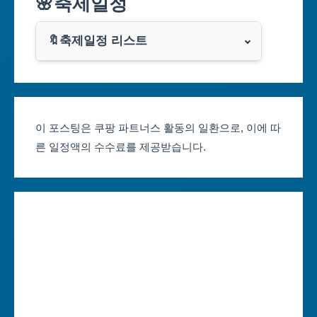
🌸축제일정
인천광역시
쿠팡
광주광역시
🔖축제일정 리스트
클룩
서울축제 일정
대전광역시
부산축제 일정
울산광역시
이 포스팅은 쿠팡 파트너스 활동의 일환으로, 이에 따
른 일정액의 수수료를 제공받습니다.
대구축제 일정
세종특별자치시
인천축제 일정
경기도
광주축제 일정
강원도
대전축제 일정
충청북도
울산축제 일정
충청남도