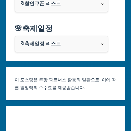
🔖할인쿠폰 리스트
대구광역시
알리익스프레스
🌸축제일정
인천광역시
쿠팡
광주광역시
🔖축제일정 리스트
클룩
서울축제 일정
대전광역시
부산축제 일정
울산광역시
이 포스팅은 쿠팡 파트너스 활동의 일환으로, 이에 따
른 일정액의 수수료를 제공받습니다.
대구축제 일정
세종특별자치시
인천축제 일정
경기도
광주축제 일정
강원도