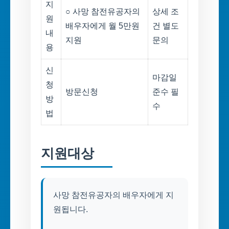
지
○ 사망 참전유공자의
상세 조
원
배우자에게 월 5만원
건 별도
내
지원
문의
용
신
마감일
청
방문신청
준수 필
방
수
법
지원대상
사망 참전유공자의 배우자에게 지
원됩니다.