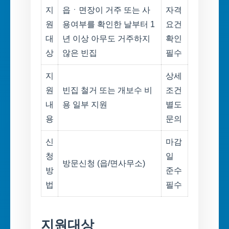
지
읍ㆍ면장이 거주 또는 사
자격
원
용여부를 확인한 날부터 1
요건
대
년 이상 아무도 거주하지
확인
상
않은 빈집
필수
지
상세
원
빈집 철거 또는 개보수 비
조건
내
용 일부 지원
별도
용
문의
신
마감
청
일
방문신청 (읍/면사무소)
방
준수
법
필수
지원대상