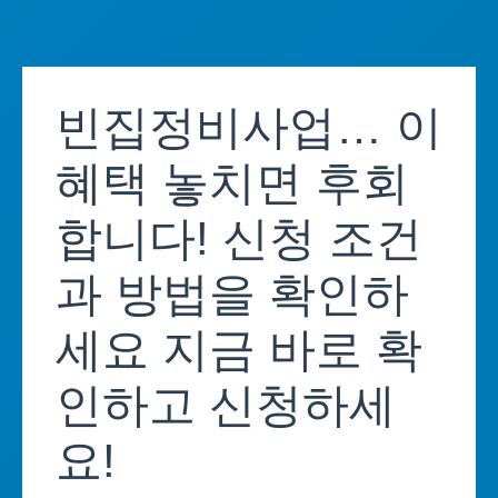
Skip
to
빈집정비사업… 이
content
혜택 놓치면 후회
합니다! 신청 조건
과 방법을 확인하
세요 지금 바로 확
인하고 신청하세
요!