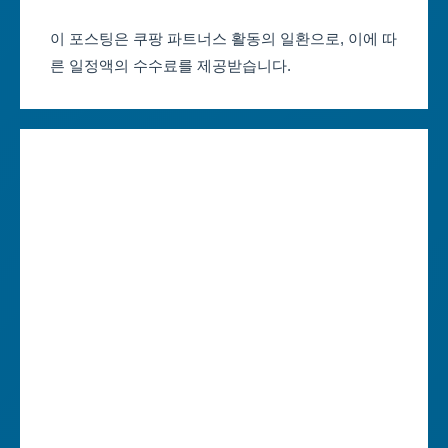
부산축제 일정
울산광역시
이 포스팅은 쿠팡 파트너스 활동의 일환으로, 이에 따
른 일정액의 수수료를 제공받습니다.
대구축제 일정
세종특별자치시
인천축제 일정
경기도
광주축제 일정
강원도
대전축제 일정
충청북도
울산축제 일정
충청남도
세종축제 일정
전라북도
경기축제 일정
전라남도