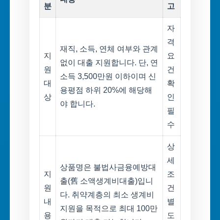
분
고
자
격
재직, 소득, 연체 여부와 관계
지
요
없이 대출 지원합니다. 단, 연
원
건
소득 3,500만원 이하이며 신
대
확
용평점 하위 20%에 해당해
상
인
야 합니다.
필
수
상
세
상품명은 불법사금융예방대
지
조
출(舊 소액생계비대출)입니
원
건
다. 취약계층의 최소 생계비
내
별
지원을 목적으로 최대 100만
용
도