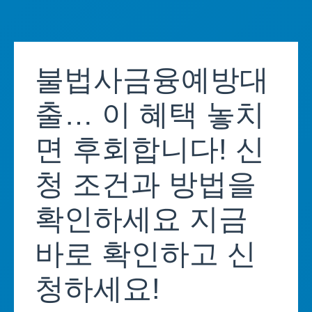
Skip
to
불법사금융예방대
content
출… 이 혜택 놓치
면 후회합니다! 신
청 조건과 방법을
확인하세요 지금
바로 확인하고 신
청하세요!