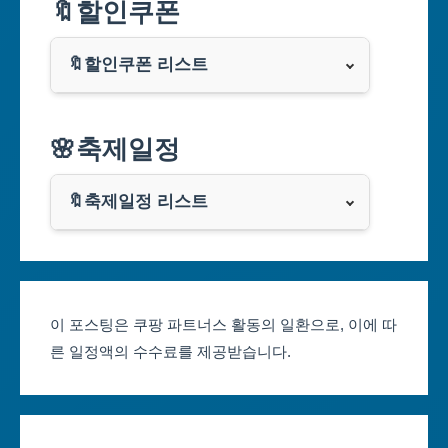
🔖할인쿠폰
부산광역시
🔖할인쿠폰 리스트
대구광역시
알리익스프레스
🌸축제일정
인천광역시
쿠팡
광주광역시
🔖축제일정 리스트
클룩
서울축제 일정
대전광역시
부산축제 일정
울산광역시
이 포스팅은 쿠팡 파트너스 활동의 일환으로, 이에 따
른 일정액의 수수료를 제공받습니다.
대구축제 일정
세종특별자치시
인천축제 일정
경기도