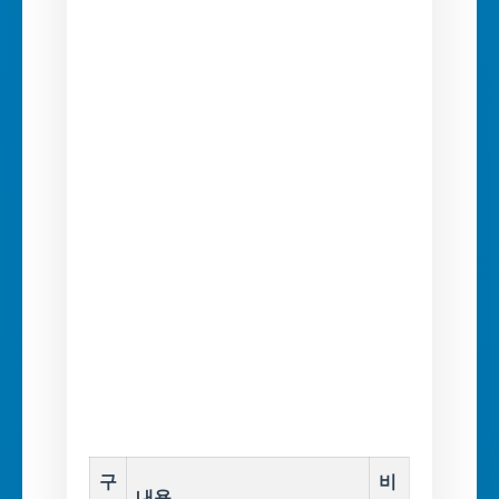
구
비
내용