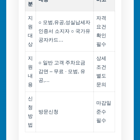
분
지
자격
○ 모범,유공,성실납세자
원
요건
인증서 소지자 ○ 국가유
대
확인
공자카드…
상
필수
지
상세
○ 일반 고객 주차요금
원
조건
감면 – 무료 · 모범, 유
내
별도
공,…
용
문의
신
마감일
청
방문신청
준수
방
필수
법