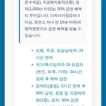
존 4~6급), 저공해자동차(1종), 경
차(1,000cc 미만)는 50% 감면 혜택
이 주어집니다. 다자녀가정(2자녀
이상, 최연소 자녀 만 18세 이하)과
병역명문가도 감면 혜택을 받을 수
있습니다.
모범, 유공, 성실납세자: 24
시간 면제
국가/특수임무/5·18 유공자
(본인, 유족, 가족): 24시간
면제 후 50% 감면
장애인(중증): 2시간 면제 후
50% 감면, 경증 및 저공해차
량(1종), 경차: 50% 감면