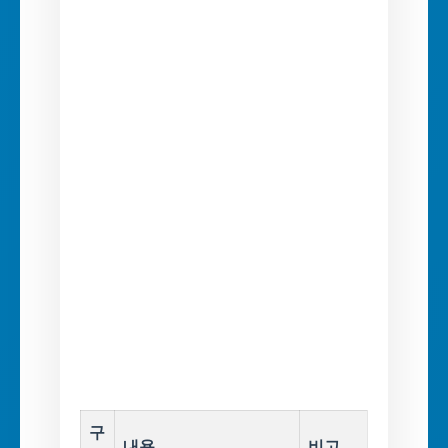
구
내용
비고