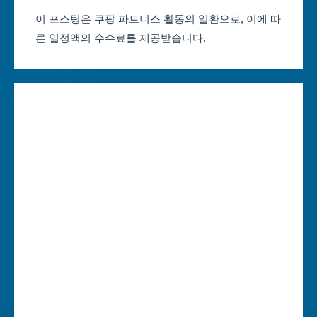
부산축제 일정
울산광역시
이 포스팅은 쿠팡 파트너스 활동의 일환으로, 이에 따
른 일정액의 수수료를 제공받습니다.
대구축제 일정
세종특별자치시
인천축제 일정
경기도
광주축제 일정
강원도
대전축제 일정
충청북도
울산축제 일정
충청남도
세종축제 일정
전라북도
경기축제 일정
전라남도